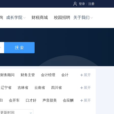
登录
/
注册
询
成长学院
财税商城
校园招聘
关于我们
财务顾问
财务主管
会计经理
会计
展开
师
成本经理/成本主管
成本管理员
辽宁省
吉林省
云南省
四川省
展开
宁夏
甘肃省
青海省
新疆
西藏
归
会开车
口才好
声音甜美
会应酬
展开
和力
诚信正直
执行力强
沉稳内敛