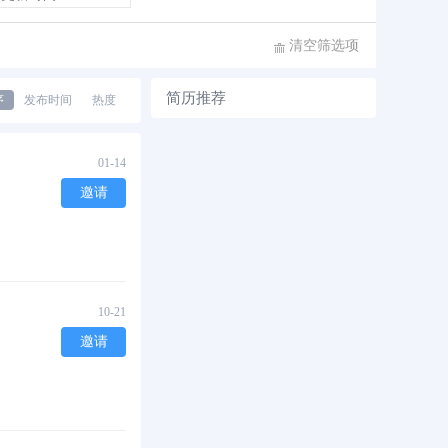
清空筛选项
简历推荐
序
发布时间
热度
01-14
邀请
10-21
邀请