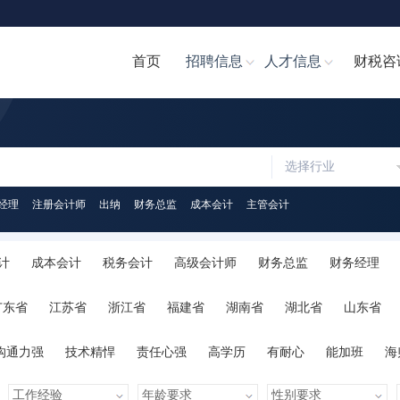
首页
招聘信息
人才信息
财税咨
选择行业
经理
注册会计师
出纳
财务总监
成本会计
主管会计
计
成本会计
税务会计
高级会计师
财务总监
财务经理
计文员
财务分析经理/主管
财务分析员
注册会计师
注册税务
广东省
江苏省
浙江省
福建省
湖南省
湖北省
山东省
助理
税务经理
税务专员/助理
统计员
其他职位
陕西省
海南省
河南省
山西省
内蒙古
广西
贵州省
沟通力强
技术精悍
责任心强
高学历
有耐心
能加班
海
心
人脉广泛
知识丰富
才艺多
很幽默
学习力强
有亲