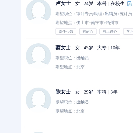
卢女士
女
|
24岁
|
本科
|
在校生
期望职位：审计专员/助理+
出纳
员+统计员
期望地点：佛山市+南宁市+梧州市
责任心强
有耐心
有上进心
学
蔡女士
女
|
45岁
|
大专
|
10年
期望职位：
出纳
员
期望地点：北京
陈女士
女
|
29岁
|
本科
|
3年
期望职位：
出纳
员
期望地点：北京