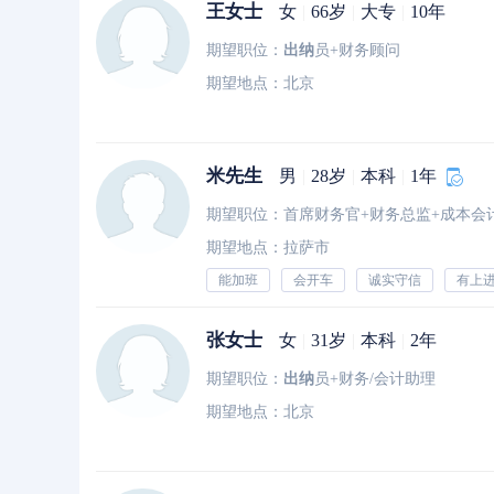
王女士
女
|
66岁
|
大专
|
10年
期望职位：
出纳
员+财务顾问
期望地点：北京
米先生
男
|
28岁
|
本科
|
1年
期望职位：首席财务官+财务总监+成本会
期望地点：拉萨市
能加班
会开车
诚实守信
有上
张女士
女
|
31岁
|
本科
|
2年
期望职位：
出纳
员+财务/会计助理
期望地点：北京