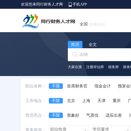
欢迎您来同行财务人才网
手机APP
全国
[切换站点]
简历
全文
大家在搜
注册评估师
税务师
财务
职位名称：
不限
首席财务官
现金会计
预算会
出纳员
会计师
财务/会计助理
会
工作地点：
不限
北京
上海
天津
重庆
中级会计师
审计经理/主管
审计专员/
安徽省
江西省
黑龙江省
河北省
简历亮点：
不限
形象好
气质佳
适应出差
台湾省
香港
澳门
国外
诚实守信
外语好
性格开朗
有上进
更多筛选：