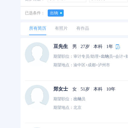
善于创新
创业经历
经验丰富
已选条件：
出纳
所有简历
有照片
有作品
豆先生
男
|
27岁
|
本科
|
1年
期望职位：审计专员/助理+
出纳
员+会计+
期望地点：渝中区+成都+泸州市
郑女士
女
|
51岁
|
本科
|
10年
期望职位：
出纳
员
期望地点：北京