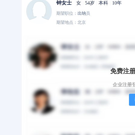
钟女士
女
|
54岁
|
本科
|
10年
期望职位：
出纳
员
期望地点：北京
周女士
女
|
39岁
|
本科
|
10年
期望职位：
出纳
员
期望地点：北京
免费注
企业注册
聂先生
男
|
38岁
|
本科
|
10年
期望职位：
出纳
员
期望地点：北京