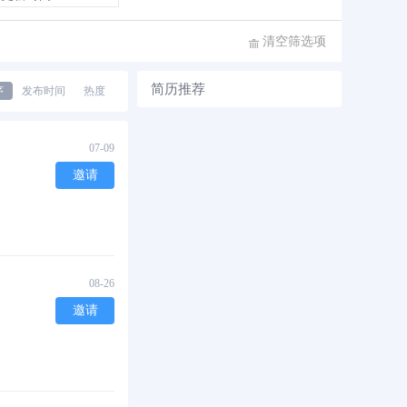
清空筛选项
简历推荐
序
发布时间
热度
07-09
邀请
08-26
邀请