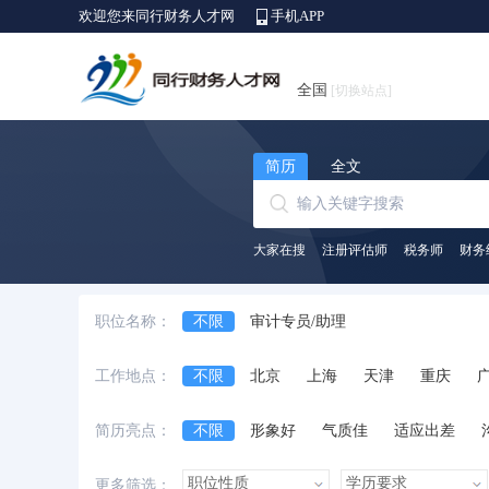
欢迎您来同行财务人才网
手机APP
全国
[切换站点]
简历
全文
大家在搜
注册评估师
税务师
财务
职位名称：
不限
审计专员/助理
工作地点：
不限
北京
上海
天津
重庆
安徽省
江西省
黑龙江省
河北省
简历亮点：
不限
形象好
气质佳
适应出差
台湾省
香港
澳门
国外
诚实守信
外语好
性格开朗
有上进
更多筛选：