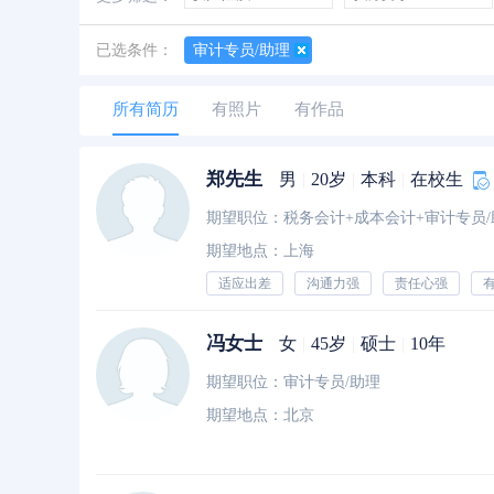
善于创新
创业经历
经验丰富
已选条件：
审计专员/助理
所有简历
有照片
有作品
郑先生
男
|
20岁
|
本科
|
在校生
期望地点：上海
适应出差
沟通力强
责任心强
冯女士
女
|
45岁
|
硕士
|
10年
期望职位：审计专员/助理
期望地点：北京