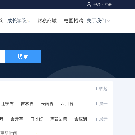
登录
/
注册
询
成长学院
财税商城
校园招聘
关于我们
收起
辽宁省
吉林省
云南省
四川省
展开
宁夏
甘肃省
青海省
新疆
西藏
归
会开车
口才好
声音甜美
会应酬
展开
和力
诚信正直
执行力强
沉稳内敛