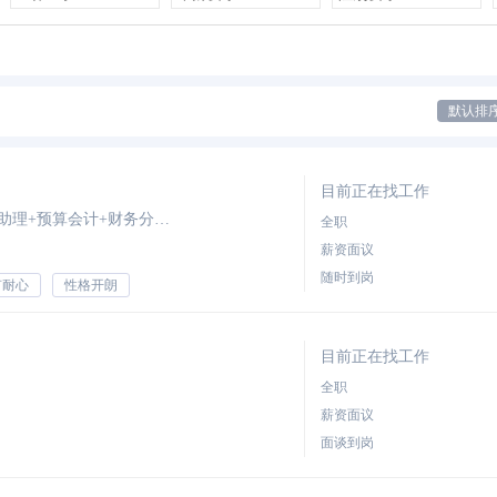
默认排
目前正在找工作
期望职位：税务会计+成本会计+审计专员/助理+预算会计+财务分析员
全职
薪资面议
随时到岗
有耐心
性格开朗
目前正在找工作
全职
薪资面议
面谈到岗