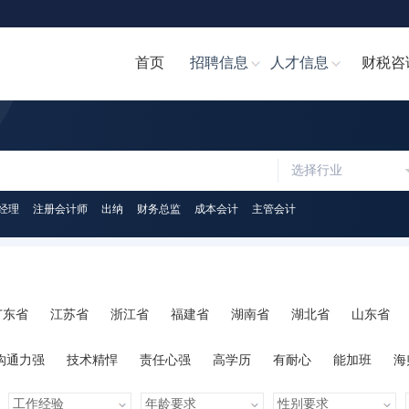
首页
招聘信息
人才信息
财税咨
选择行业
经理
注册会计师
出纳
财务总监
成本会计
主管会计
广东省
江苏省
浙江省
福建省
湖南省
湖北省
山东省
陕西省
海南省
河南省
山西省
内蒙古
广西
贵州省
沟通力强
技术精悍
责任心强
高学历
有耐心
能加班
海
心
人脉广泛
知识丰富
才艺多
很幽默
学习力强
有亲