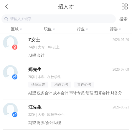
招人才
区域
职位
行业
筛选
Z女士
2026-07-20
24岁 | 大专 | 3年以上
期望 会计
郑先生
2026-07-09
20岁 | 本科 | 在校学生
适应出差
沟通力强
责任心强
期望 税务会计 成本会计 审计专员/助理 预算会计 财务分析员
汪先生
2026-05-21
22岁 | 大专 | 应届毕业生
期望 财务/会计助理