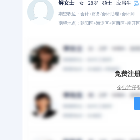
解女士
女
|
28岁
|
硕士
|
应届生
期望职位：会计+财务/会计助理+会计师
期望地点：朝阳区+海淀区+河西区+南开区
刘女士
女
|
42岁
|
硕士
|
10年
期望职位：财务总监
期望地点：大兴区
免费注
企业注册
包女士
女
|
26岁
|
硕士
|
应届生
期望职位：审计专员/助理
期望地点：北京