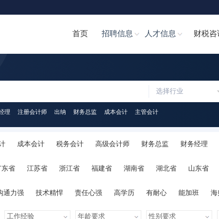
首页
招聘信息
人才信息
财税咨
选择行业
经理
注册会计师
出纳
财务总监
成本会计
主管会计
计
成本会计
税务会计
高级会计师
财务总监
财务经理
计文员
财务分析经理/主管
财务分析员
注册会计师
注册税务
广东省
江苏省
浙江省
福建省
湖南省
湖北省
山东省
助理
税务经理
税务专员/助理
统计员
其他职位
陕西省
海南省
河南省
山西省
内蒙古
广西
贵州省
沟通力强
技术精悍
责任心强
高学历
有耐心
能加班
海
心
人脉广泛
知识丰富
才艺多
很幽默
学习力强
有亲