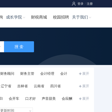
登录
/
注册
询
成长学院
财税商城
校园招聘
关于我们
财务顾问
财务主管
会计经理
会计
展开
师
成本经理/成本主管
成本管理员
辽宁省
吉林省
云南省
四川省
展开
宁夏
甘肃省
青海省
新疆
西藏
归
会开车
口才好
声音甜美
会应酬
展开
和力
诚信正直
执行力强
沉稳内敛