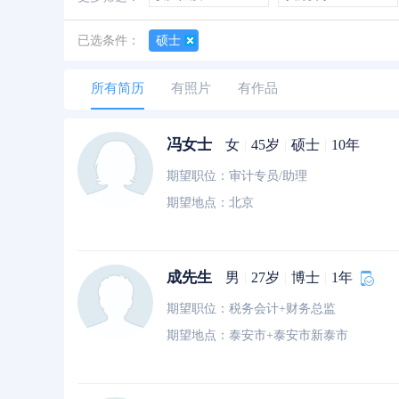
善于创新
创业经历
经验丰富
已选条件：
硕士
所有简历
有照片
有作品
冯女士
女
|
45岁
|
硕士
|
10年
期望职位：审计专员/助理
期望地点：北京
成先生
男
|
27岁
|
博士
|
1年
期望职位：税务会计+财务总监
期望地点：泰安市+泰安市新泰市