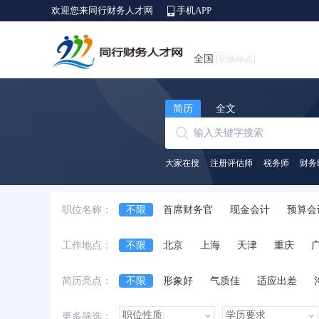
欢迎您来同行财务人才网
手机APP
全国
[切换站点]
简历
全文
大家在搜
注册评估师
税务师
财务
职位名称：
不限
首席财务官
现金会计
预算会
出纳员
会计师
财务/会计助理
会
工作地点：
不限
北京
上海
天津
重庆
中级会计师
审计经理/主管
审计专员/
安徽省
江西省
黑龙江省
河北省
简历亮点：
不限
形象好
气质佳
适应出差
台湾省
香港
澳门
国外
诚实守信
外语好
性格开朗
有上进
更多筛选：