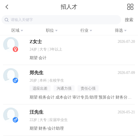
招人才
区域
职位
行业
筛选
Z女士
2026-07-20
24岁 | 大专 | 3年以上
期望 会计
郑先生
2026-07-09
20岁 | 本科 | 在校学生
适应出差
沟通力强
责任心强
期望 税务会计 成本会计 审计专员/助理 预算会计 财务分析员
汪先生
2026-05-21
22岁 | 大专 | 应届毕业生
期望 财务/会计助理