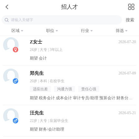
招人才
区域
职位
行业
筛选
Z女士
2026-07-20
24岁 | 大专 | 3年以上
期望 会计
郑先生
2026-07-09
20岁 | 本科 | 在校学生
适应出差
沟通力强
责任心强
期望 税务会计 成本会计 审计专员/助理 预算会计 财务分析员
汪先生
2026-05-21
22岁 | 大专 | 应届毕业生
期望 财务/会计助理