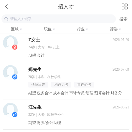
招人才
区域
职位
行业
筛选
Z女士
2026-07-20
24岁 | 大专 | 3年以上
期望 会计
郑先生
2026-07-09
20岁 | 本科 | 在校学生
适应出差
沟通力强
责任心强
期望 税务会计 成本会计 审计专员/助理 预算会计 财务分析员
汪先生
2026-05-21
22岁 | 大专 | 应届毕业生
期望 财务/会计助理