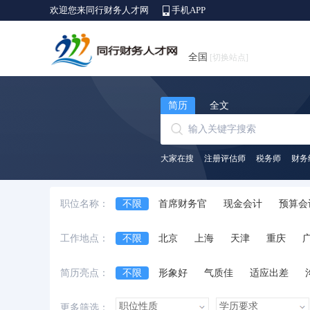
欢迎您来同行财务人才网
手机APP
全国
[切换站点]
简历
全文
大家在搜
注册评估师
税务师
财务
职位名称：
不限
首席财务官
现金会计
预算会
出纳员
会计师
财务/会计助理
会
工作地点：
不限
北京
上海
天津
重庆
中级会计师
审计经理/主管
审计专员/
安徽省
江西省
黑龙江省
河北省
简历亮点：
不限
形象好
气质佳
适应出差
台湾省
香港
澳门
国外
诚实守信
外语好
性格开朗
有上进
更多筛选：