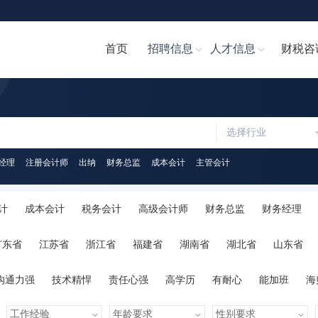
首页
招聘信息
人才信息
财税咨
选择行业
经理
注册会计师
出纳
财务总监
成本会计
主管会计
计
成本会计
税务会计
高级会计师
财务总监
财务经理
计文员
财务分析经理/主管
财务分析员
注册会计师
注册税务
广东省
江苏省
浙江省
福建省
湖南省
湖北省
山东省
助理
税务经理
税务专员/助理
统计员
其他职位
陕西省
海南省
河南省
山西省
内蒙古
广西
贵州省
沟通力强
技术精悍
责任心强
高学历
有耐心
能加班
海
心
人脉广泛
知识丰富
才艺多
很幽默
学习力强
有亲