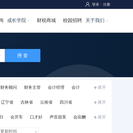
登录
/
注册
询
成长学院
财税商城
校园招聘
关于我们
财务顾问
财务主管
会计经理
会计
展开
师
成本经理/成本主管
成本管理员
辽宁省
吉林省
云南省
四川省
展开
宁夏
甘肃省
青海省
新疆
西藏
归
会开车
口才好
声音甜美
会应酬
展开
和力
诚信正直
执行力强
沉稳内敛