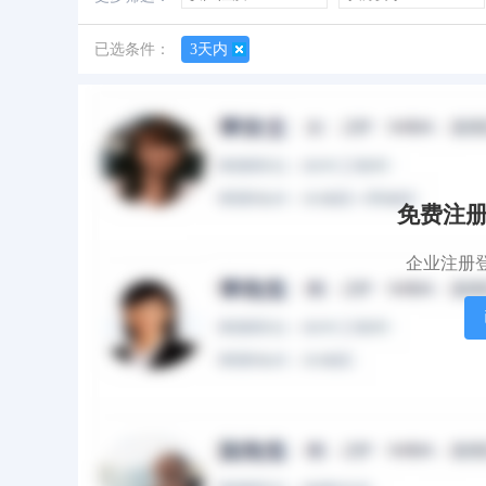
善于创新
创业经历
经验丰富
已选条件：
3天内
所有简历
有照片
有作品
免费注
企业注册