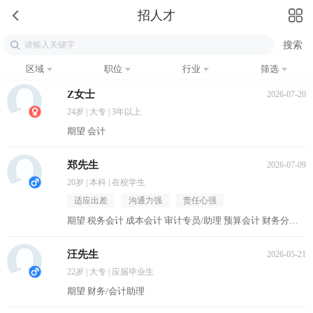
招人才
区域
职位
行业
筛选
Z女士
2026-07-20
24岁 | 大专 | 3年以上
期望 会计
郑先生
2026-07-09
20岁 | 本科 | 在校学生
适应出差
沟通力强
责任心强
期望 税务会计 成本会计 审计专员/助理 预算会计 财务分析员
汪先生
2026-05-21
22岁 | 大专 | 应届毕业生
期望 财务/会计助理