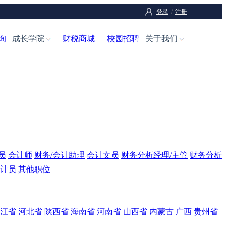
登录
/
注册
询
成长学院
财税商城
校园招聘
关于我们
员
会计师
财务/会计助理
会计文员
财务分析经理/主管
财务分析
计员
其他职位
江省
河北省
陕西省
海南省
河南省
山西省
内蒙古
广西
贵州省