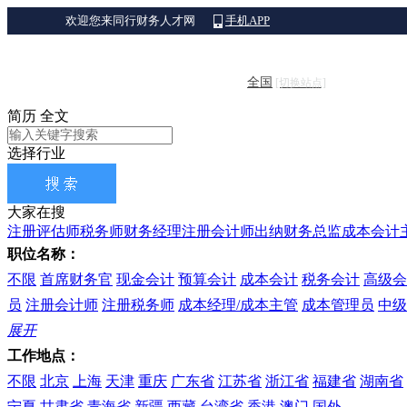
欢迎您来同行财务人才网
手机APP
全国
[切换站点]
简历
全文
选择行业
大家在搜
注册评估师
税务师
财务经理
注册会计师
出纳
财务总监
成本会计
职位名称：
不限
首席财务官
现金会计
预算会计
成本会计
税务会计
高级会
员
注册会计师
注册税务师
成本经理/成本主管
成本管理员
中级
展开
工作地点：
不限
北京
上海
天津
重庆
广东省
江苏省
浙江省
福建省
湖南省
宁夏
甘肃省
青海省
新疆
西藏
台湾省
香港
澳门
国外