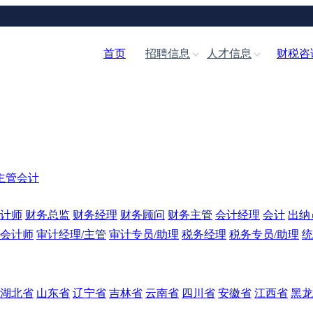
首页
招聘信息
人才信息
财税咨
主管会计
计师
财务总监
财务经理
财务顾问
财务主管
会计经理
会计
出纳
会计师
审计经理/主管
审计专员/助理
税务经理
税务专员/助理
统
湖北省
山东省
辽宁省
吉林省
云南省
四川省
安徽省
江西省
黑龙