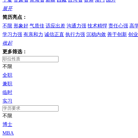
展开
简历亮点：
不限
形象好
气质佳
适应出差
沟通力强
技术精悍
责任心强
高
学习力强
有亲和力
诚信正直
执行力强
沉稳内敛
善于创新
创业
收起
更多筛选：
不限
全职
兼职
临时
实习
不限
博士
MBA