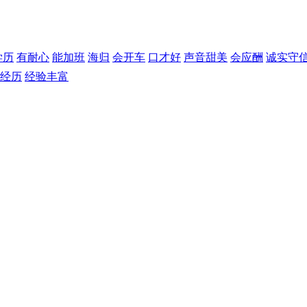
学历
有耐心
能加班
海归
会开车
口才好
声音甜美
会应酬
诚实守
经历
经验丰富