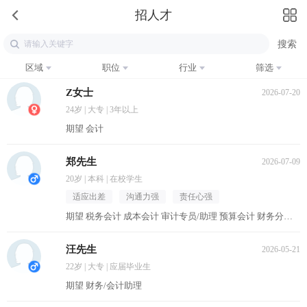
招人才
区域
职位
行业
筛选
Z女士
2026-07-20
24岁 | 大专 | 3年以上
期望 会计
郑先生
2026-07-09
20岁 | 本科 | 在校学生
适应出差
沟通力强
责任心强
期望 税务会计 成本会计 审计专员/助理 预算会计 财务分析员
汪先生
2026-05-21
22岁 | 大专 | 应届毕业生
期望 财务/会计助理