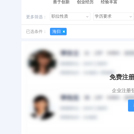
善于创新
创业经历
经验丰富
更多筛选：
已选条件：
海归
所有简历
有照片
有作品
荣女士
女
|
31岁
|
硕士
|
1年
免费注
期望职位：无
期望地点：北京
企业注册
责任心强
海归
会开车
诚信正