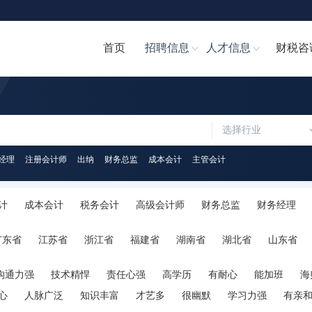
首页
招聘信息
人才信息
财税咨
选择行业
经理
注册会计师
出纳
财务总监
成本会计
主管会计
计
成本会计
税务会计
高级会计师
财务总监
财务经理
计文员
财务分析经理/主管
财务分析员
注册会计师
注册税务
广东省
江苏省
浙江省
福建省
湖南省
湖北省
山东省
助理
税务经理
税务专员/助理
统计员
其他职位
陕西省
海南省
河南省
山西省
内蒙古
广西
贵州省
沟通力强
技术精悍
责任心强
高学历
有耐心
能加班
海
心
人脉广泛
知识丰富
才艺多
很幽默
学习力强
有亲