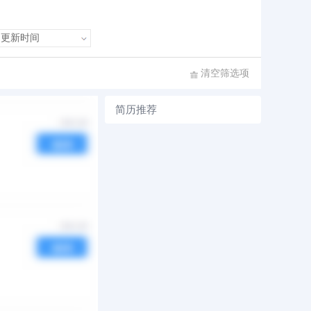
清空筛选项
简历推荐
序
发布时间
热度
04-24
邀请