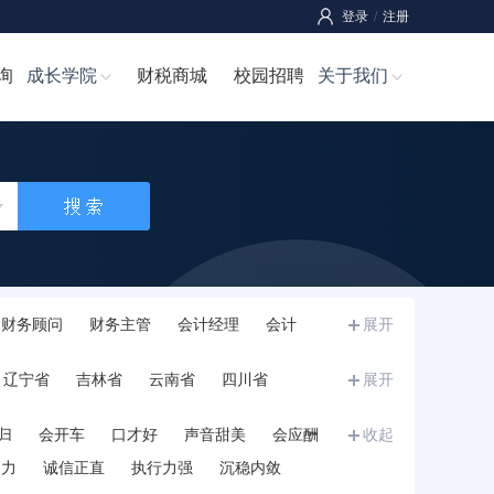
登录
/
注册
询
成长学院
财税商城
校园招聘
关于我们
财务顾问
财务主管
会计经理
会计
展开
师
成本经理/成本主管
成本管理员
辽宁省
吉林省
云南省
四川省
展开
宁夏
甘肃省
青海省
新疆
西藏
归
会开车
口才好
声音甜美
会应酬
收起
和力
诚信正直
执行力强
沉稳内敛