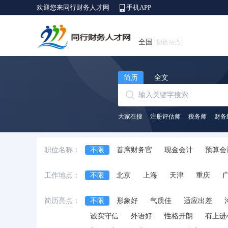
欢迎您来同行财务人才网
手机APP
全国
[切换站点]
简历
全文
大家在搜
注册评估师
税务师
财务
职位名称：
不限
首席财务官
现金会计
预算会
出纳员
会计师
财务/会计助理
会
工作地点：
不限
北京
上海
天津
重庆
中级会计师
审计经理/主管
审计专员/
安徽省
江西省
黑龙江省
河北省
简历亮点：
不限
形象好
气质佳
适应出差
台湾省
香港
澳门
国外
诚实守信
外语好
性格开朗
有上进