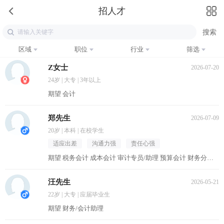
招人才
区域
职位
行业
筛选
Z女士
2026-07-20
24岁 | 大专 | 3年以上
期望 会计
郑先生
2026-07-09
20岁 | 本科 | 在校学生
适应出差
沟通力强
责任心强
期望 税务会计 成本会计 审计专员/助理 预算会计 财务分析员
汪先生
2026-05-21
22岁 | 大专 | 应届毕业生
期望 财务/会计助理