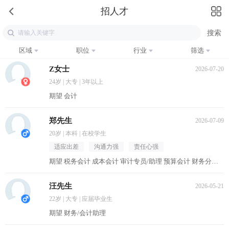
招人才
区域
职位
行业
筛选
Z女士
2026-07-20
24岁 | 大专 | 3年以上
期望 会计
郑先生
2026-07-09
20岁 | 本科 | 在校学生
适应出差
沟通力强
责任心强
期望 税务会计 成本会计 审计专员/助理 预算会计 财务分析员
汪先生
2026-05-21
22岁 | 大专 | 应届毕业生
期望 财务/会计助理