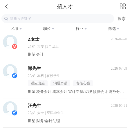
招人才
区域
职位
行业
筛选
Z女士
2026-07-20
24岁 | 大专 | 3年以上
期望 会计
郑先生
2026-07-09
20岁 | 本科 | 在校学生
适应出差
沟通力强
责任心强
期望 税务会计 成本会计 审计专员/助理 预算会计 财务分析员
汪先生
2026-05-21
22岁 | 大专 | 应届毕业生
期望 财务/会计助理