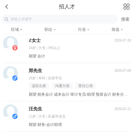
招人才
区域
职位
行业
筛选
Z女士
2026-07-20
24岁 | 大专 | 3年以上
期望 会计
郑先生
2026-07-09
20岁 | 本科 | 在校学生
适应出差
沟通力强
责任心强
期望 税务会计 成本会计 审计专员/助理 预算会计 财务分析员
汪先生
2026-05-21
22岁 | 大专 | 应届毕业生
期望 财务/会计助理