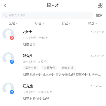
招人才
区域
职位
行业
筛选
Z女士
2026-07-20
24岁 | 大专 | 3年以上
期望 会计
郑先生
2026-07-09
20岁 | 本科 | 在校学生
适应出差
沟通力强
责任心强
期望 税务会计 成本会计 审计专员/助理 预算会计 财务分析员
汪先生
2026-05-21
22岁 | 大专 | 应届毕业生
期望 财务/会计助理