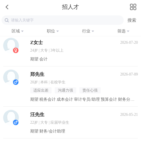
招人才
区域
职位
行业
筛选
Z女士
2026-07-20
24岁 | 大专 | 3年以上
期望 会计
郑先生
2026-07-09
20岁 | 本科 | 在校学生
适应出差
沟通力强
责任心强
期望 税务会计 成本会计 审计专员/助理 预算会计 财务分析员
汪先生
2026-05-21
22岁 | 大专 | 应届毕业生
期望 财务/会计助理