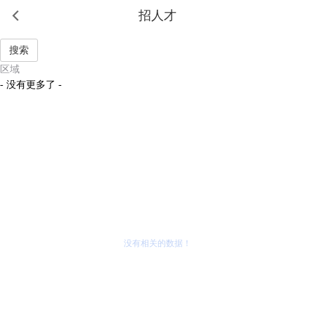
招人才
区域
职位
- 没有更多了 -
行业
筛选
北京
上海
天津
重庆
广东省
江苏省
浙江省
福建省
没有相关的数据！
湖南省
湖北省
山东省
辽宁省
吉林省