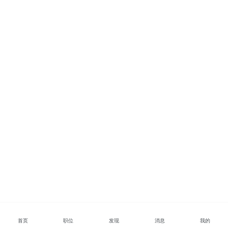
云南省
四川省
安徽省
江西省
黑龙江省
河北省
陕西省
海南省
河南省
山西省
内蒙古
广西
贵州省
宁夏
甘肃省
青海省
新疆
西藏
台湾省
香港
澳门
首页
职位
发现
消息
我的