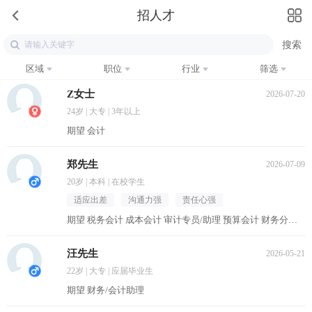
招人才
区域
职位
行业
筛选
Z女士
2026-07-20
24岁 | 大专 | 3年以上
期望 会计
郑先生
2026-07-09
20岁 | 本科 | 在校学生
适应出差
沟通力强
责任心强
期望 税务会计 成本会计 审计专员/助理 预算会计 财务分析员
汪先生
2026-05-21
22岁 | 大专 | 应届毕业生
期望 财务/会计助理